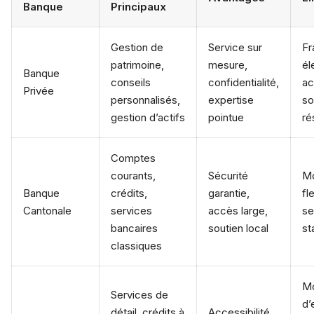
Banque
Principaux
Gestion de
Service sur
Fr
patrimoine,
mesure,
él
Banque
conseils
confidentialité,
a
Privée
personnalisés,
expertise
so
gestion d’actifs
pointue
ré
Comptes
courants,
Sécurité
Mo
Banque
crédits,
garantie,
fl
Cantonale
services
accès large,
se
bancaires
soutien local
st
classiques
Mo
Services de
d’
détail, crédits à
Accessibilité,