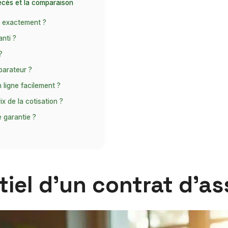
écès et la comparaison
s exactement ?
nti ?
?
parateur ?
ligne facilement ?
ix de la cotisation ?
e garantie ?
tiel d’un contrat d’a