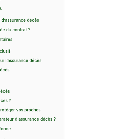
s
f d’assurance décès
ée du contrat ?
taires
lusif
sur l’assurance décès
décès
décès
écès ?
 protéger vos proches
arateur d’assurance décès ?
eforme